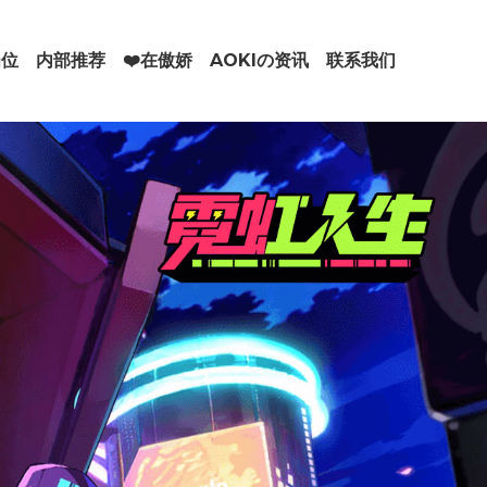
岗位
内部推荐
❤️在傲娇
AOKIの资讯
联系我们