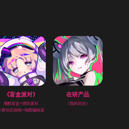
《盲盒派对》
在研产品
潮酷盲盒+塔防派对
《我的回合》
全屏动态插画+地图编辑器