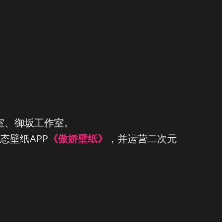
室、御坂工作室。
态壁纸APP
《傲娇壁纸》
，并运营二次元